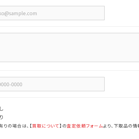
し
り
有りの場合は、【
買取について
】の
査定依頼フォーム
より、下取品の情