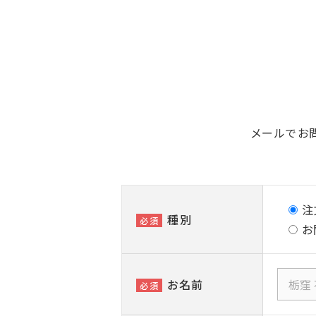
メールでお
注
種別
必須
お
お名前
必須