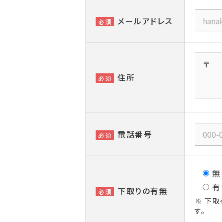
メールアドレス
必須
住所
必須
電話番号
必須
無
有
下取りの有無
必須
※ 下取
す。