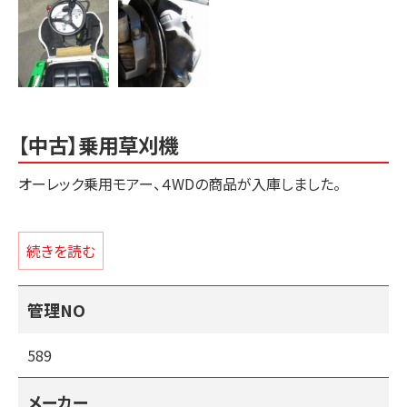
【中古】乗用草刈機
オーレック乗用モアー、４WDの商品が入庫しました。
刈幅９８０ｍｍ・エンジン出力２３馬力・前後進HST無断変
速・高張力鋼デッキ・刈高さ無段階アシスト・オンデマンド式
続きを読む
４WD。
管理NO
＊刈刃、ベルト、油脂類、エレメント等の消耗品は交換済みで
す。
589
（重点整備ポイント内容）
メーカー
中古の草刈機は草の水分でサビが出やすくフロントタイヤの