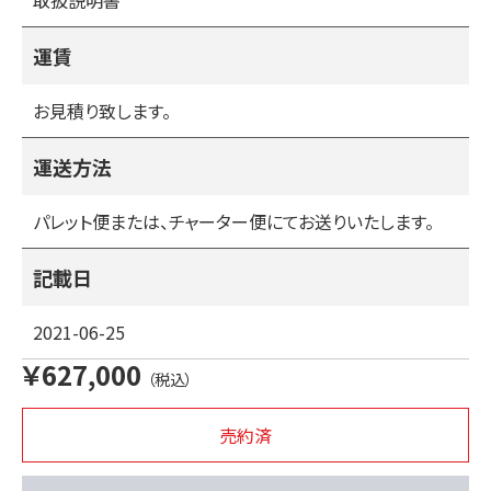
取扱説明書
７・フロントタイヤの縦軸・横軸・刈り取り軸のガタ
８・油漏れ
９・エンジンオイルの交換
運賃
１０・グリスアップ
お見積り致します。
運送方法
パレット便または、チャーター便にてお送りいたします。
記載日
2021-06-25
￥627,000
（税込）
売約済