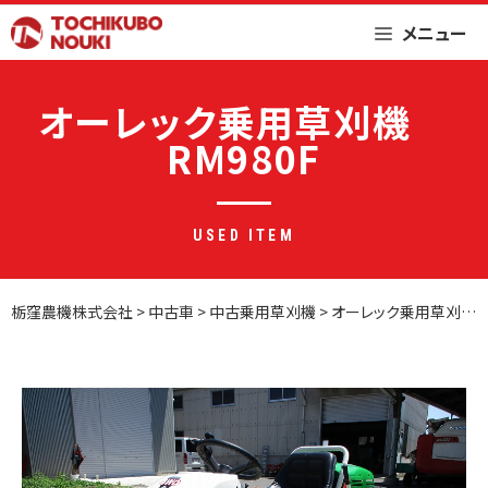
Skip
メニュー
to
content
オーレック乗用草刈機
RM980F
USED ITEM
栃窪農機株式会社
>
中古車
>
中古乗用草刈機
>
オーレック乗用草刈機 RM980F