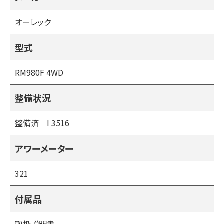
縦軸・横軸・刈り取り軸のガタ等のチェックが必要になりま
す。
オーレック
未整備の場合はその後高額な整備費用がかかる場合があり
ます。
型式
商品の選択の際は部品の供給が可能かも含め必ず確かめる
点になりますが、当社の整備済みの商品はフレームのみの状
RM980F 4WD
態まで分解整備し、サビのある部分は塗装を施し、オイルシ
ール・ベアリング等も点検または交換後に
整備状況
販売しておりますので安心してお使いいただけます。
整備済 I 3516
（整備済みの商品は１０項目の点検項目を点検または部品
交換を行い販売しております）
アワーメーター
１・各オイル点検・交換
２・各ベルト点検・交換
321
３・各ワイヤー点検・交換
４・刈刃の交換
付属品
５・ブレーキ点検・交換
６・エアークリーナークリーニング・交換