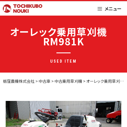
Skip
メニュー
to
content
オーレック乗用草刈機
RM981K
USED ITEM
栃窪農機株式会社
>
中古車
>
中古乗用草刈機
>
オーレック乗用草刈機 RM981K