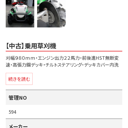
【中古】乗用草刈機
刈幅９８０ｍｍ・エンジン出力２２馬力・前後進HST無断変
速・高張力鋼デッキ・チルトステアリング・デッキカバー内洗
浄機能付き・１２V電源。
続きを読む
＊刈刃、ベルト、油脂類、エレメント等の消耗品は交換済みで
す。
管理NO
（重点整備ポイント内容）
594
中古の草刈機は草の水分でサビが出やすくフロントタイヤの
縦軸・横軸・刈り取り軸のガタ等のチェックが必要になりま
メーカー
す。