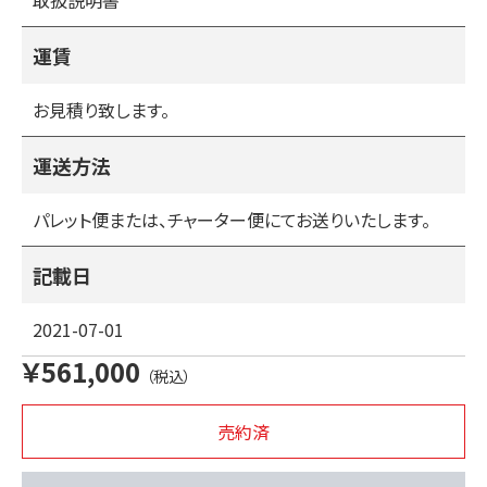
取扱説明書
８・油漏れ
９・エンジンオイルの交換
１０・グリスアップ
運賃
お見積り致します。
運送方法
パレット便または、チャーター便にてお送りいたします。
記載日
2021-07-01
￥561,000
（税込）
売約済