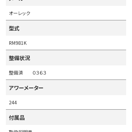
未整備の場合はその後高額な整備費用がかかる場合があり
ます。
オーレック
商品の選択の際は部品の供給が可能なのかも含め、必ず確
かめる点になりますが、当社の整備済みの商品はフレームの
型式
みの状態まで分解整備し、サビのある部分は塗装を施し、オ
イルシール・ベアリング等も点検または交換後に販売してお
RM981K
りますので安心してお使いいただけます。
また、部品の供給も問題ありません。
整備状況
（整備済みの商品は１０項目の点検項目を点検し、調整また
整備済 ０３６３
は部品交換を行い販売しております）
１・各オイル点検・交換
アワーメーター
２・各ベルト点検・交換
３・各ワイヤー点検・交換
244
４・刈刃の交換
５・ブレーキ点検・交換
付属品
６・エアークリーナークリーニング・交換
７・フロントタイヤの縦軸・横軸・刈り取り軸のガタ