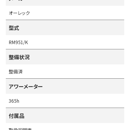
未整備の場合はその後高額な整備費用がかかる場合があり
ます。
オーレック
商品の選択の際は部品の供給が可能なのかも含め、必ず確
かめる点になりますが、当社の整備済みの商品はフレームの
型式
みの状態まで分解整備し、サビのある部分は塗装を施し、オ
イルシール・ベアリング等も点検または交換後に販売してお
RM951/K
りますので安心してお使いいただけます。
また、部品の供給も問題ありません。
整備状況
（整備済みの商品は１０項目の点検項目を点検整備し、調整
整備済
または部品交換を行い販売しております）
１・各オイル点検・交換
アワーメーター
２・各ベルト点検・交換
３・各ワイヤー点検・交換
365h
４・刈刃の交換
５・ブレーキ点検・交換
付属品
６・エアークリーナークリーニング・交換
７・フロントタイヤの縦軸・横軸・刈り取り軸のガタ