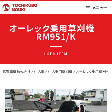
Skip
メニュー
to
content
オーレック乗用草刈機
RM951/K
USED ITEM
栃窪農機株式会社
>
中古車
>
中古乗用草刈機
>
オーレック乗用草刈機 RM951/K