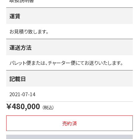
取扱説明書
８・油漏れ
９・エンジンオイルの交換
１０・グリスアップ
運賃
お見積り致します。
運送方法
パレット便または、チャーター便にてお送りいたします。
記載日
2021-07-14
￥480,000
（税込）
売約済