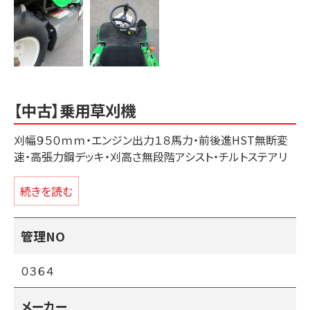
【中古】乗用草刈機
刈幅９５０ｍｍ・エンジン出力１８馬力・前後進HST無断変
速・高張力鋼デッキ・刈高さ無段階アシスト・チルトステアリ
ング・デッキカバー内洗浄機能付き
続きを読む
＊刈刃、ベルト、油脂類、エレメント等の消耗品は交換済みで
す。
管理NO
（重点整備ポイント内容）
０３６４
中古の草刈機は草の水分でサビが出やすくフロントタイヤの
縦軸・横軸・刈り取り軸のガタ等のチェックが必要になりま
メーカー
す。