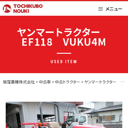
Skip
メニュー
to
content
ヤンマートラクター
EF118 VUKU4M
USED ITEM
栃窪農機株式会社
>
中古車
>
中古トラクター
>
ヤンマートラクター EF118 VUKU4M