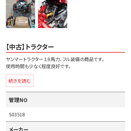
【中古】トラクター
ヤンマートラクター１８馬力、フル装備の商品です。
使用時間も少なく程度良好です。
・エンジン排気量 １,１１５ｃｃ
続きを読む
・エンジン馬力 １８馬力
・ロータリ幅 １４００ｍｍ
管理NO
・自動水平制御/畑作制御付き
・パワーステアリング
S03518
・前輪倍速
・オートロータリー
メーカー
・オートバックアップ