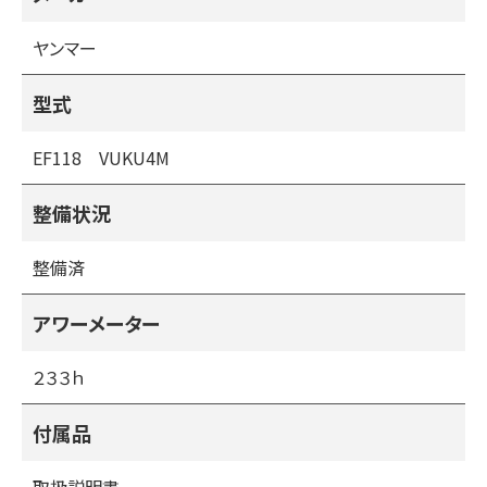
・旋回上昇
・バック上昇
ヤンマー
・ＰＴＯ ３ /逆転１
・前進８ 後進８
型式
・安全フレーム
EF118 VUKU4M
整備状況
整備済
アワーメーター
２３３ｈ
付属品