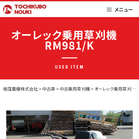
Skip
メニュー
to
content
オーレック乗用草刈機
RM981/K
USED ITEM
栃窪農機株式会社
>
中古車
>
中古乗用草刈機
>
オーレック乗用草刈機 RM981/K