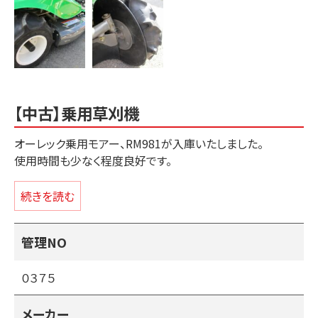
【中古】乗用草刈機
オーレック乗用モアー、RM981が入庫いたしました。
使用時間も少なく程度良好です。
刈幅９８０ｍｍ・エンジン出力２２馬力・前後進HST無断変
続きを読む
速・高張力鋼デッキ・チルトステアリング・デッキカバー内洗
浄機能付き・１２V電源・デフロック付き。
管理NO
＊刈刃、ベルト、油脂類、エレメント等の消耗品は交換済みで
０３７５
す。
メーカー
（重点整備ポイント内容）