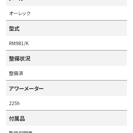
中古の草刈機は草の水分でサビが出やすくフロントタイヤの
縦軸・横軸・刈り取り軸のガタ等のチェックが必要になりま
オーレック
す。
未整備の場合はその後高額な整備費用がかかる場合があり
型式
ます。
商品の選択の際は部品の供給が可能なのかも含め、必ず確
RM981/K
かめる点になりますが、当社の整備済みの商品はフレームの
みの状態まで分解整備し、オイルシール・ベアリング等も点
整備状況
検または交換後に販売しておりますので安心してお使いいた
だけます。
整備済
また、部品の供給も問題ありません。
アワーメーター
（整備済みの商品は１０項目の点検項目を点検整備し、調整
または部品交換を行い販売しております）
225h
１・各オイル点検・交換
２・各ベルト点検
付属品
３・各ワイヤー点検・交換
４・刈刃の交換