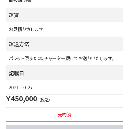
取扱説明書
７・フロントタイヤの縦軸・横軸・刈り取り軸のガタ
８・油漏れ
９・エンジンオイルの交換
運賃
１０・グリスアップ
お見積り致します。
運送方法
パレット便または、チャーター便にてお送りいたします。
記載日
2021-10-27
￥450,000
（税込）
売約済