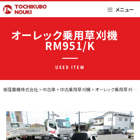
Skip
メニュー
to
content
オーレック乗用草刈機
RM951/K
USED ITEM
栃窪農機株式会社
>
中古車
>
中古乗用草刈機
>
オーレック乗用草刈機 RM951/K