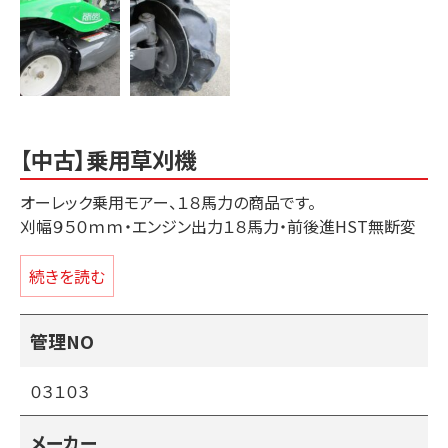
【中古】乗用草刈機
オーレック乗用モアー、１８馬力の商品です。
刈幅９５０ｍｍ・エンジン出力１８馬力・前後進HST無断変
速・高張力鋼デッキ・刈高さ無段階アシスト・デフロック付き・
チルトステアリング。
続きを読む
・刈刃、ベルト、油脂類、エレメント等の消耗品は交換済みで
管理NO
す。
０３１０３
（重点整備ポイント内容）
中古の草刈機は草の水分でサビが出やすくフロントタイヤの
メーカー
縦軸・横軸・刈り取り軸のガタ等のチェックが必要になりま