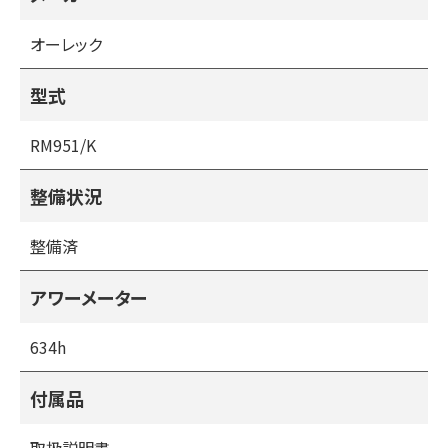
す。
未整備の場合はその後高額な整備費用がかかる場合があり
オーレック
ます。
商品の選択の際は部品の供給が可能も含め必ず確かめる点
型式
になりますが、当社の整備済みの商品はフレームのみの状態
まで分解整備し、オイルシール・ベアリング等も点検または
RM951/K
交換後に販売しておりますので安心してお使いいただけま
す。
整備状況
また、部品の供給も問題ありません。
整備済
（整備済みの商品は１０項目の点検項目を点検し、調整また
は部品交換を行い販売しております）
アワーメーター
１・各オイル点検・交換
２・各ベルト点検・交換
634h
３・各ワイヤー点検・交換
４・刈刃の交換
付属品
５・ブレーキ点検・交換
６・エアークリーナークリーニング・交換