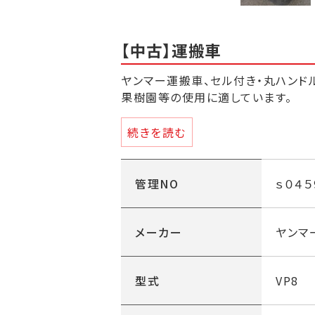
【中古】運搬車
ヤンマー運搬車、セル付き・丸ハンド
果樹園等の使用に適しています。
画像は洗車をした状態で、程度は極上
続きを読む
・最大積載量 ５００ｋｇ
・前進３/後進１
・荷台寸法 １８４５ｍｍｘ１０８
管理NO
ｓ０４５
・セル付き
メーカー
ヤンマ
型式
VP8