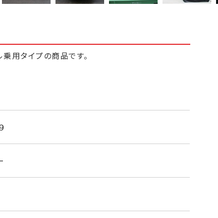
ル乗用タイプの商品です。
です。
０ｍｍｘ３００ｍｍ
９
ー