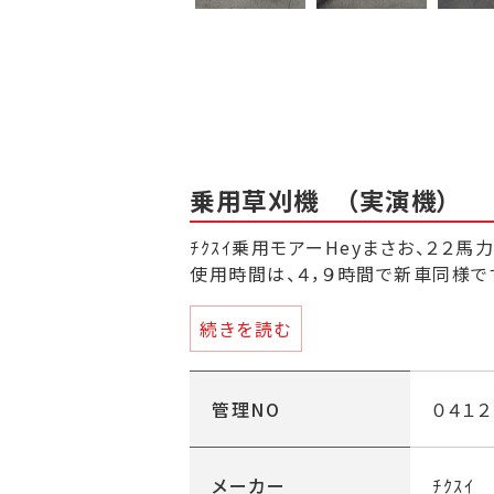
乗用草刈機 （実演機）
ﾁｸｽｲ乗用モアーHeyまさお、２２馬
使用時間は、４，９時間で新車同様で
刈幅９７５ｍｍ・ＡＷＤ（４輪駆動）・
続きを読む
鋼デッキ・スクリュードライブ・刈高さ
バー内洗浄機能付き。
管理NO
０４１２
＊参考メーカー小売価格 １,１７７
＊この商品は作動及び、点検後のお渡
メーカー
ﾁｸｽｲ