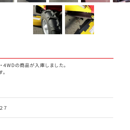
力・４WDの商品が入庫しました。
す。
エンジン出力２２馬力・前後進HST無断変速・高張力
無段階（０～１５０ｍｍ）・デフロック付き・デッキカ
２７
,０００円（税込み）
しになります。