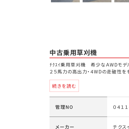
中古乗用草刈機
ﾁｸｽｲ乗用草刈機 希少なＡWDモデ
２５馬力の高出力・４WDの走破性を
刈幅９７５ｍｍ・ＡＷＤ（４輪駆動）・
続きを読む
鋼デッキ・スクリュードライブ・刈高
（０～１５０ｍｍ）・デフロック付き・
管理NO
０４１１
＊刈刃、ベルト、油脂類、エレメント
（重点整備ポイント内容）
メーカー
チクス