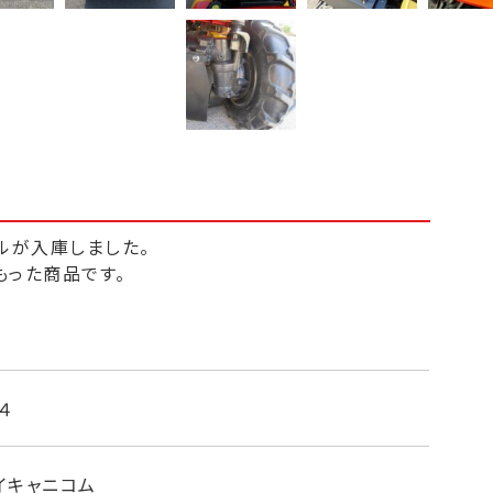
ルが入庫しました。
もった商品です。
エンジン出力２５馬力・前後進HST無断変速・高張力
さ無段階
デッキカバー内洗浄機能付き。
４
等の消耗品は交換済みです。
イキャニコム