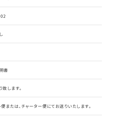
すくフロントタイヤの縦軸・横軸・刈り取り軸のガタ
502
用がかかる場合があります。
なのかも含め、必ず確かめる点になりますが、当社の
態まで分解整備し、オイルシール・ベアリング等も点
し
ので安心してお使いいただけます。
項目を点検し、調整または部品交換を行い販売してお
明書
り致します。
交換
取り軸のガタ
ト便または、チャーター便にてお送りいたします。