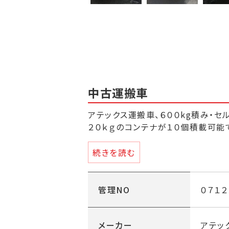
中古運搬車
アテックス運搬車、６００kg積み・セ
２０ｋｇのコンテナが１０個積載可能
＊油脂類・ベルト類の消耗品は交換済
続きを読む
・積載量 ６００ｋｇ
・エンジン出力 ６，３馬力
管理NO
０７１２
・前進３/後進１
・デフロック付き
・荷台寸法 １８３０ｍｍｘ１０８０
メーカー
アテッ