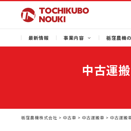
Skip
to
content
最新情報
事業内容
栃窪農機の
中古運搬
栃窪農機株式会社
>
中古車
>
中古運搬車
>
中古運搬車