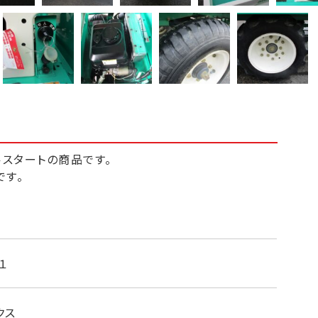
ルスタートの商品です。
です。
みです。
１
ｍｍｘ２４０ｍｍ （長ｘ幅ｘ高）
クス