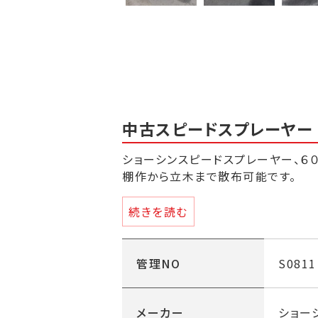
中古スピードスプレーヤー
ショーシンスピードスプレーヤー、６０
棚作から立木まで散布可能です。
弊社規定の整備点検済みで部品の供
続きを読む
・全長 ３４００ｍｍ
・全幅 １４２０ｍｍ
・全高 １２２６ｍｍ
管理NO
S0811
・機体重量 １０００ｋｇ
・タンク容量 ６００Ｌ
・エンジン出力 36馬力
メーカー
ショー