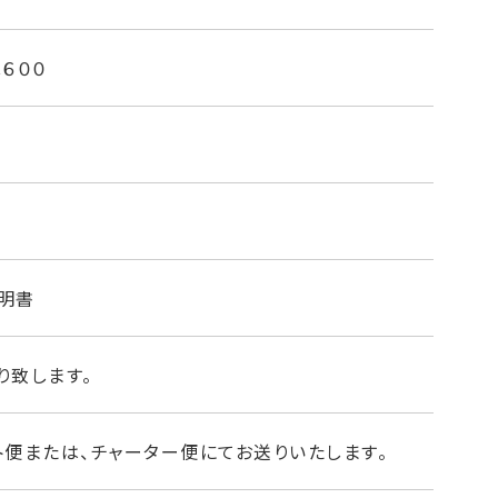
Ｃ６００
項目を点検し、調整または部品交換を行い販売してお
明書
換
り致します。
ト便または、チャーター便にてお送りいたします。