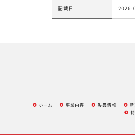
９・各ベルトの張り
１０・タイヤの点検・空気圧
記載日
2026-
１１・各部グリスアップ
ホーム
事業内容
製品情報
新
特