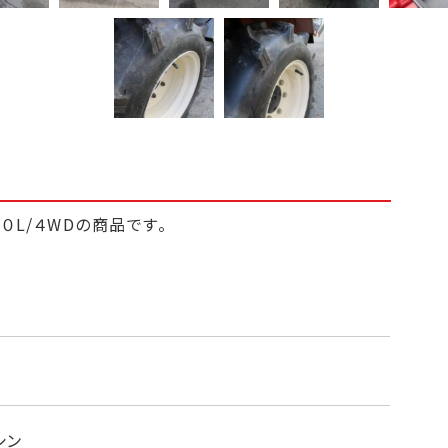
０L/４WDの商品です。
給も問題ありません。
シン