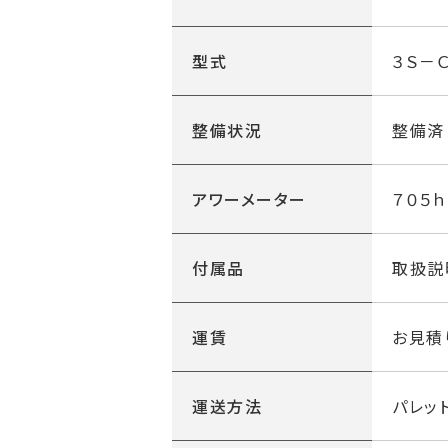
・排気量 １５００ｃｃ
・前進６ /後進２
型式
３Ｓ－
・４輪駆動
・動噴吐出量 ９８（Ｌ／分）
・使用時風量 ５００/３９０（ｍ３）
整備状況
整備済
・ノズル個数 ２２個
・モノフレックス給水ポンプ
アワーメーター
７０５ｈ
＊整備済みの商品は１１項目の点検
ります。
１・各オイル点検・交換
付属品
取扱説
２・送風ファンのベアリング点検・交
3・ブレーキの点検・修理
4・ラジエターの清掃・点検
運賃
お見積
５・バッテリーの点検・交換
６・エアクリーナークリーニング・交換
７・冷却水の量・交換
運送方法
パレッ
８・エンジンオイルの交換