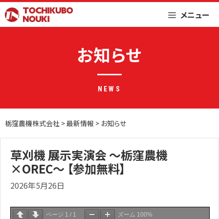
Skip
メニュー
to
content
お知らせ
NEWS
栃窪農機株式会社
>
最新情報
>
お知らせ
草刈機 展示実演会 ～栃窪農機
×OREC～ 【参加無料】
2026年5月26日
ページ
1
/
1
ズーム
100%