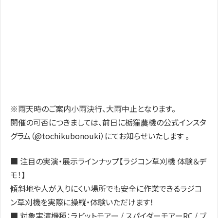
※雨天時のご案内小雨決行、大雨中止となります。
開催の可否につきましては、前日に栃窪農機の公式インスタ
グラム（@tochikubonouki）にてお知らせいたします 。
■ 注目の実演・展示ラインナップ【ラジコン草刈機 体験＆デ
モ！】
傾斜地や人が入りにくい場所でも安全に作業できるラジコ
ン草刈機を実際に操縦・体験いただけます！
■ 対象実演機種：ラビットモアー / スパイダーモアーRC / ブ