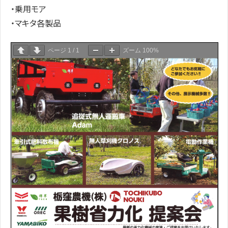
・乗用モア
・マキタ各製品
ページ
1
/
1
ズーム
100%